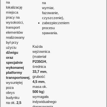
na
na
lokalizację
wymiar,
miejsca
fazowanie,
pracy na
czyszczenie),
wysokości,
zabezpieczeniem
transport
procesu
elementów
spawania.
realizowany
był przy
Każda
użyciu
wężownica
dźwigu
(materiał
oraz
P235GH
,
specjalnie
średnica
wykonanej
33,7 mm
,
platformy
grubość
transportowej
,
4,5 mm
,
wysuniętej
masa ok.
poza
500 kg
)
obrys
wymagała
budynku
indywidualnego
na ok.
2,5
dopasowania,