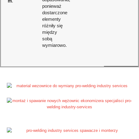
m
.
ponieważ
dostarczone
elementy
różniły się
między
sobą
wymiarowo.