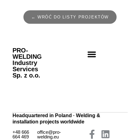
← WRÓĆ DO LISTY PROJEKTÓW
PRO-
WELDING
Industry
Services
Sp. z o.o.
Headquartered in Poland · Welding &
installation projects worldwide
+48 666
office@pro-
664 469
welding.eu