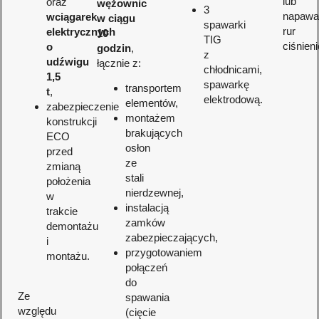
lub
oraz
wężownic
3
napawa
wciągarek
w ciągu
spawarki
rur
elektrycznych
10
TIG
ciśnien
o
godzin
,
z
udźwigu
łącznie z:
chłodnicami,
1,5
spawarkę
transportem
t
,
elektrodową.
elementów,
zabezpieczenie
montażem
konstrukcji
brakujących
ECO
osłon
przed
ze
zmianą
stali
położenia
nierdzewnej,
w
instalacją
trakcie
zamków
demontażu
zabezpieczających,
i
przygotowaniem
montażu.
połączeń
do
Ze
spawania
względu
(cięcie