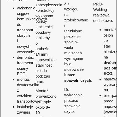
Ze
PRO-
zabezpieczenia
wykonanie
względu
Welding
konstrukcji
ciągów
na
realizował
wykonano
komunikacyjnych
zróżnicowane
dodatkowo:
punkty
do
i
stałe całej
montaż
transportu
utrudnione
obudowy
osłon
starych
położenie
z blachy
ze
i
spoin, w
o
stali
nowych
wielu
grubości
nierdze
wężownic,
miejscach
14 mm
,
na
demontaż
wymagane
zapewniając
dwóch
fragmentu
było
stabilność
poziom
ściany
stosowanie
układu
ECO
,
ECO,
luster
podczas
napraw
montaż
spawalniczych
.
prac.
wybran
dwuteownika
Do
rur,
z
Montaż
wykonania
bieżące
wózkiem
prowadzono
procesu
prace
transportowym,
w tempie
spawania
napraw
instalację
około
8–
użyto:
(wymia
zawiesi
10