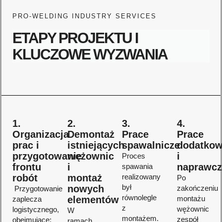
PRO-WELDING INDUSTRY SERVICES
ETAPY PROJEKTU I
KLUCZOWE WYZWANIA
1.
2.
3.
4.
Organizacja
Demontaż
Prace
Prace
prac i
istniejących
spawalnicze
dodatko
przygotowanie
wężownic
i
Proces
frontu
i
naprawcz
spawania
robót
montaż
realizowany
Po
był
nowych
zakończeniu
Przygotowanie
równolegle
elementów
montażu
zaplecza
z
wężownic
logistycznego,
W
montażem.
zespół
obejmujące:
ramach