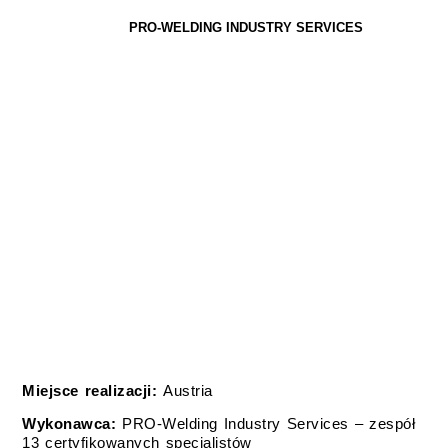
PRO-WELDING INDUSTRY SERVICES
WYMIANA 28 PODWÓJNYCH
WĘŻOWNIC POŁĄCZONYCH
DWOMA KOLEKTORAMI (ECO)
Miejsce realizacji:
Austria
Wykonawca:
PRO-Welding Industry Services – zespół
13 certyfikowanych specjalistów