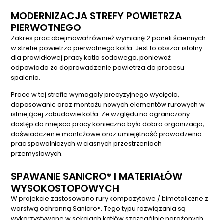
MODERNIZACJA STREFY POWIETRZA
PIERWOTNEGO
Zakres prac obejmował również wymianę 2 paneli ściennych
w strefie powietrza pierwotnego kotła. Jest to obszar istotny
dla prawidłowej pracy kotła sodowego, ponieważ
odpowiada za doprowadzenie powietrza do procesu
spalania.
Prace w tej strefie wymagały precyzyjnego wycięcia,
dopasowania oraz montażu nowych elementów rurowych w
istniejącej zabudowie kotła. Ze względu na ograniczony
dostęp do miejsca pracy konieczna była dobra organizacja,
doświadczenie montażowe oraz umiejętność prowadzenia
prac spawalniczych w ciasnych przestrzeniach
przemysłowych.
SPAWANIE SANICRO® I MATERIAŁÓW
WYSOKOSTOPOWYCH
W projekcie zastosowano rury kompozytowe / bimetaliczne z
warstwą ochronną Sanicro®. Tego typu rozwiązania są
wykorzystywane w sekcjach kotłów szczególnie narażonych