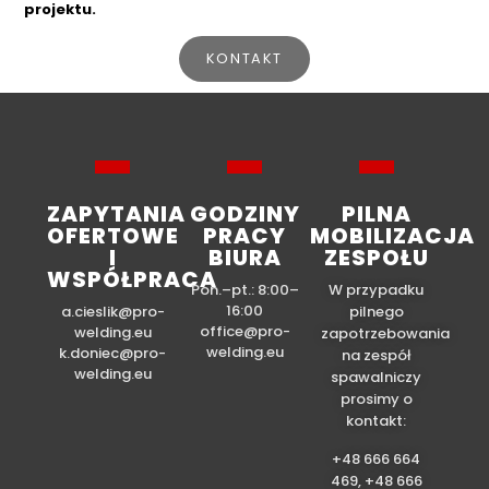
projektu.
KONTAKT
ZAPYTANIA
GODZINY
PILNA
OFERTOWE
PRACY
MOBILIZACJA
I
BIURA
ZESPOŁU
WSPÓŁPRACA
Pon.–pt.: 8:00–
W przypadku
16:00
a.cieslik@pro-
pilnego
office@pro-
welding.eu
zapotrzebowania
welding.eu
k.doniec@pro-
na zespół
welding.eu
spawalniczy
prosimy o
kontakt:
+48 666 664
469, +48 666